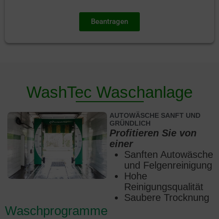
h
t
t
e
*
Beantragen
n
s
c
h
u
t
z
WashTec Waschanlage​
*
AUTOWÄSCHE SANFT UND
GRÜNDLICH
Profitieren Sie von
einer
Sanften Autowäsche
und Felgenreinigung
Hohe
Reinigungsqualität
Saubere Trocknung
Waschprogramme